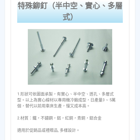
特殊鉚釘（半中空、實心、多層
式）
1.形狀可依圖面承製，有實心、半中空、透孔、多層式
型。以上為實心線材以專用機冷鍛成型，日產量3 ~ 5萬
個，替代以前用車床生產，慢又成本高。
2.材質：鐵，不鏽鋼，鋁，紅銅，青銅，鋁合金
適用於促銷品或禮贈品, 多樣設計。