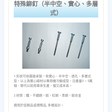
特殊鉚釘（半中空、實心、多層
式）
1.形狀可依圖面承製，有實心、半中空、透孔、多層式
型。以上為實心線材以專用機冷鍛成型，日產量3 ~ 5萬
個，替代以前用車床生產，慢又成本高。
2.材質：鐵，不鏽鋼，鋁，紅銅，青銅，鋁合金
適用於促銷品或禮贈品, 多樣設計。