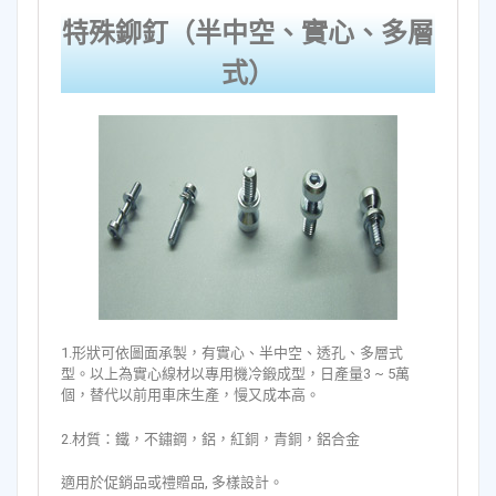
特殊鉚釘（半中空、實心、多層
式）
1.形狀可依圖面承製，有實心、半中空、透孔、多層式
型。以上為實心線材以專用機冷鍛成型，日產量3 ~ 5萬
個，替代以前用車床生產，慢又成本高。
2.材質：鐵，不鏽鋼，鋁，紅銅，青銅，鋁合金
適用於促銷品或禮贈品, 多樣設計。