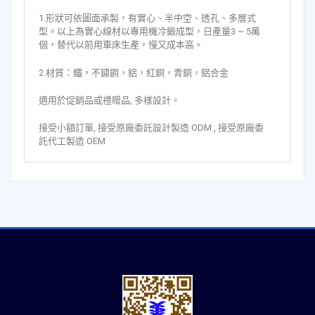
1.形狀可依圖面承製，有實心、半中空、透孔、多層式
型。以上為實心線材以專用機冷鍛成型，日產量3 ~ 5萬
個，替代以前用車床生產，慢又成本高。
2.材質：鐵，不鏽鋼，鋁，紅銅，青銅，鋁合金
適用於促銷品或禮贈品, 多樣設計。
接受小額訂單, 接受原廠委託設計製造 ODM , 接受原廠委
託代工製造 OEM