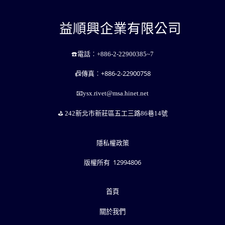
益順興企業有限公司
☎️電話︰
+886-2-22900385~7
+886-2-22900758
📠傳真︰
📧ysx.rivet@msa.hinet.net
⛳️ ️242新北市新莊區五工三路86巷14號
隱私權政策
版權所有 12994806
首頁
關於我們