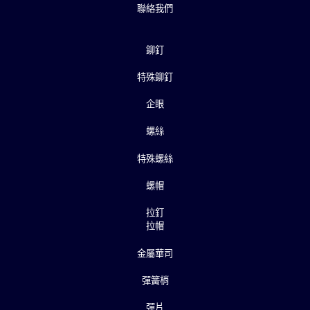
聯絡我們
鉚釘
特殊鉚釘
企眼
螺絲
特殊螺絲
螺帽
拉釘
拉帽
金屬華司
彈簧梢
彈片