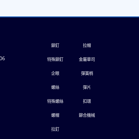
鉚釘
拉帽
06
特殊鉚釘
金屬華司
企眼
彈簧梢
螺絲
彈片
特殊螺絲
扣環
螺帽
鉚合機械
拉釘