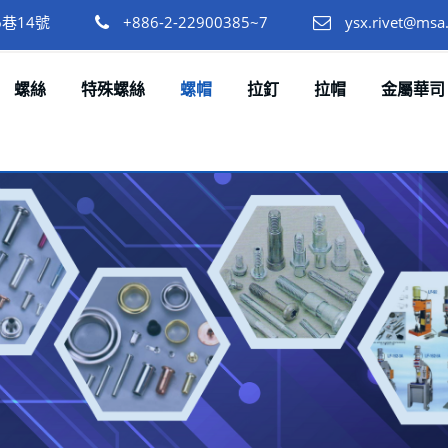
巷14號
+886-2-22900385~7
ysx.rivet@msa.
螺絲
特殊螺絲
螺帽
拉釘
拉帽
金屬華司