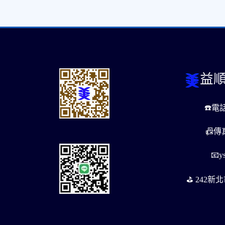
益
☎️電
📠傳
📧ys
⛳️ ️24