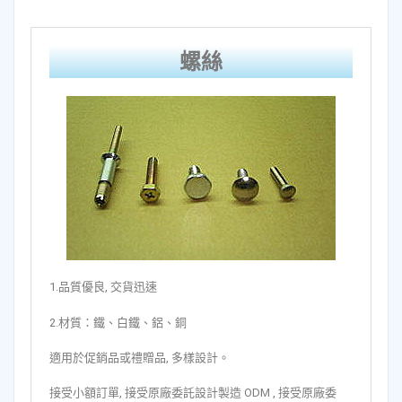
螺絲
1.品質優良, 交貨迅速
2.材質：鐵、白鐵、鋁、銅
適用於促銷品或禮贈品, 多樣設計。
接受小額訂單, 接受原廠委託設計製造 ODM , 接受原廠委