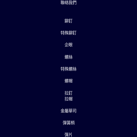
聯絡我們
鉚釘
特殊鉚釘
企眼
螺絲
特殊螺絲
螺帽
拉釘
拉帽
金屬華司
彈簧梢
彈片